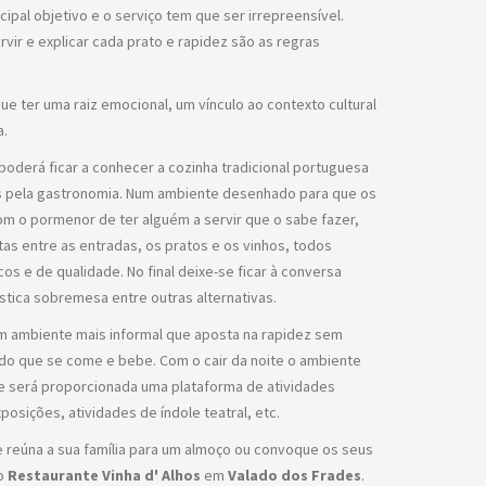
ncipal objetivo e o serviço tem que ser irrepreensível.
rvir e explicar cada prato e rapidez são as regras
e ter uma raiz emocional, um vínculo ao contexto cultural
a.
poderá ficar a conhecer a cozinha tradicional portuguesa
s pela gastronomia. Num ambiente desenhado para que os
om o pormenor de ter alguém a servir que o sabe fazer,
as entre as entradas, os pratos e os vinhos, todos
s e de qualidade. No final deixe-se ficar à conversa
stica sobremesa entre outras alternativas.
 ambiente mais informal que aposta na rapidez sem
 do que se come e bebe. Com o cair da noite o ambiente
o e será proporcionada uma plataforma de atividades
posições, atividades de índole teatral, etc.
e reúna a sua família para um almoço ou convoque os seus
no
Restaurante Vinha d' Alhos
em
Valado dos Frades
.