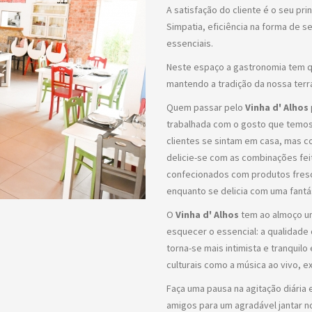
A satisfação do cliente é o seu pri
Simpatia, eficiência na forma de se
essenciais.
Neste espaço a gastronomia tem qu
mantendo a tradição da nossa terr
Quem passar pelo
Vinha d' Alhos
trabalhada com o gosto que temo
clientes se sintam em casa, mas c
delicie-se com as combinações feit
confecionados com produtos fresco
enquanto se delicia com uma fantá
O
Vinha d' Alhos
tem ao almoço um
esquecer o essencial: a qualidade
torna-se mais intimista e tranquil
culturais como a música ao vivo, ex
Faça uma pausa na agitação diária 
amigos para um agradável jantar 