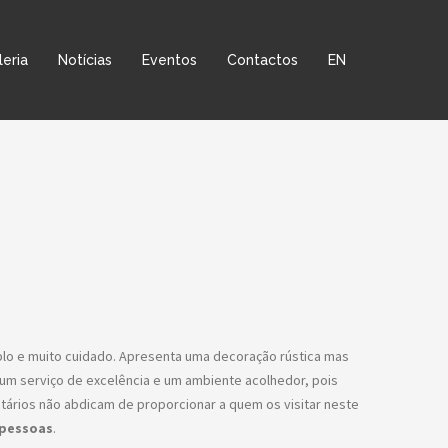
leria
Notícias
Eventos
Contactos
EN
o e muito cuidado. Apresenta uma decoração rústica mas
 um serviço de excelência e um ambiente acolhedor, pois
etários não abdicam de proporcionar a quem os visitar neste
 pessoas
.