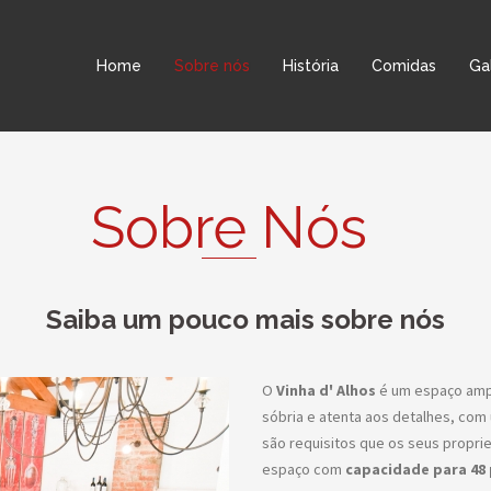
Home
Sobre nós
História
Comidas
Ga
Sobre Nós
Saiba um pouco mais sobre nós
O
Vinha d' Alhos
é um espaço ampl
sóbria e atenta aos detalhes, com
são requisitos que os seus propri
espaço com
capacidade para 48